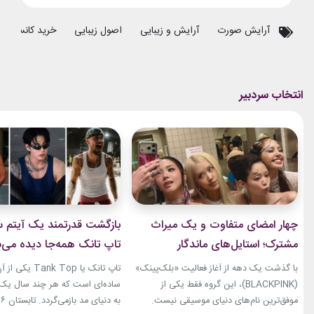
آرایش صورت
آرایش و زیبایی
اصول زیبایی
خرید کانسیلر
چهار امضای متفاوت و یک میراث
بازگشت قدرتمند یک آیتم سا
مشترک؛ استایل‌های ماندگار
تاپ تانک همه‌جا دیده می‌
بلک‌پینک که تاریخ مد کی‌پاپ را
با گذشت یک دهه از آغاز فعالیت «بلک‌پینک»
تاپ تانک یا ank Top
ساختند
(BLACKPINK)، این گروه فقط یکی از
ساده‌ای است که هر چند سال یک‌با
موفق‌ترین نام‌های دنیای موسیقی نیست.